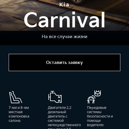
Kia
Carnival
На все случаи жизни
Оставить заявку
7-ми и 8-ми
Двигатели 2.2
Передовые
местная
дизельный
системы
компоновка
двигатель с
безопасности и
салона
системой
помощи
непосредственного
водителю