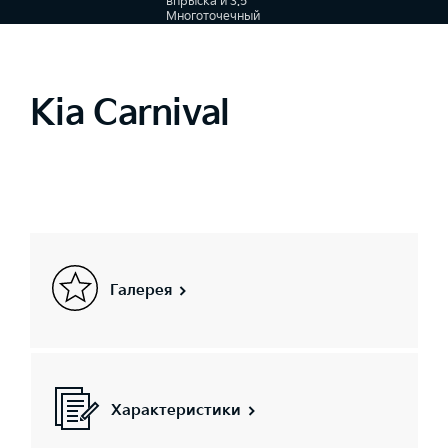
впрыска и 3.5
Многоточечный
впрыск
топлива, 8-
ступенчатый
автомат
Kia Carnival
Галерея
Характеристики