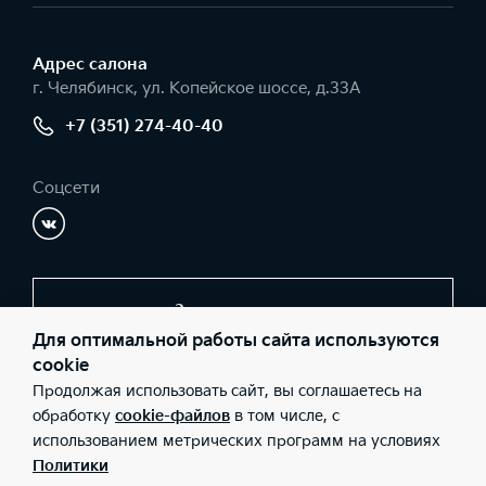
Адрес салонa
г. Челябинск, ул. Копейское шоссе, д.33А
+7 (351) 274-40-40
Соцсети
Заказать звонок
Для оптимальной работы сайта используются
cookie
Продолжая использовать сайт, вы соглашаетесь на
© 2026 Юридические лица ООО «Фрагмент» (Фактический
адрес: г. Челябинск, ул. Копейское шоссе, д.33А; Телефон: +7
обработку
cookie-файлов
в том числе, с
(351) 274-40-40; ИНН: 7449058471; ОГРН: 1067449043320),
использованием метрических программ на условиях
ООО «Киа Россия и СНГ» (Фактический адрес: г.Москва, Валовая
26; Телефон: 8 800 301 08 80; ИНН: 7728674093; ОГРН:
Политики
5087746291760) ведут деятельность на территории РФ в