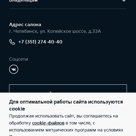
Владельцам
Адрес салонa
г. Челябинск, ул. Копейское шоссе, д.33А
+7 (351) 274-40-40
Соцсети
Заказать звонок
Для оптимальной работы сайта используются
cookie
Продолжая использовать сайт, вы соглашаетесь на
© 2026 Юридические лица ООО «Фрагмент» (Фактический
адрес: г. Челябинск, ул. Копейское шоссе, д.33А; Телефон: +7
обработку
cookie-файлов
в том числе, с
(351) 274-40-40; ИНН: 7449058471; ОГРН: 1067449043320),
использованием метрических программ на условиях
ООО «Киа Россия и СНГ» (Фактический адрес: г.Москва, Валовая
26; Телефон: 8 800 301 08 80; ИНН: 7728674093; ОГРН: