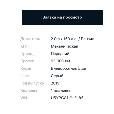
Заявка на просмотр
Двигатель
2.0 л / 150 л.c. / Бензин
КПП
Механическая
Привод
Передний
Пробег
93 000 км
Кузов
Внедорожник 5 дв
Цвет
Серый
Год выпуска
2019
Владельцы
1 владелец
VIN
U5YPG81********85