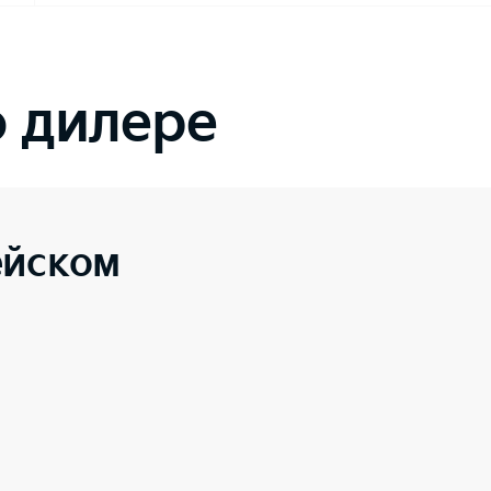
 дилере
ейском