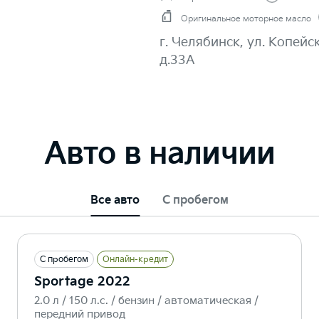
Оригинальное моторное масло
г. Челябинск, ул. Копейс
д.33А
Авто в наличии
Все авто
С пробегом
С пробегом
Онлайн-кредит
Sportage 2022
2.0 л / 150 л.c. / бензин / автоматическая /
передний привод