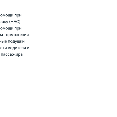
помощи при
горку (HAC)
помощи при
ом торможении
ные подушки
сти водителя и
о пассажира