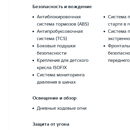
Безопасность и вождение
Антиблокировочная
Система 
система тормозов (ABS)
старте в 
Антипробуксовочная
Система 
система (TCS)
экстренн
Боковые подушки
Фронталь
безопасности
безопасно
Крепления для детского
переднег
кресла ISOFIX
Система мониторинга
давления в шинах
Освещение и обзор
Дневные ходовые огни
Защита от угона