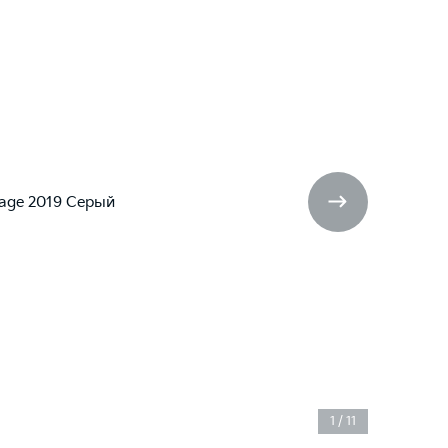
1
/
11