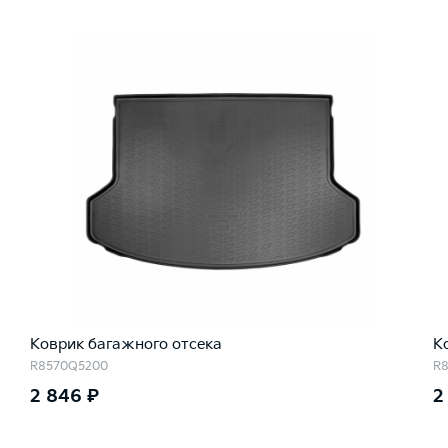
Коврик багажного отсека
К
R8570Q5200
R
2 846 ₽
2