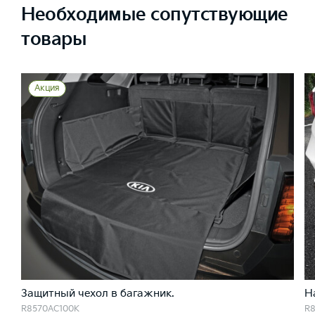
Необходимые сопутствующие
товары
Акция
Защитный чехол в багажник.
Н
R8570AC100K
R