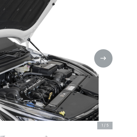
1
/
5