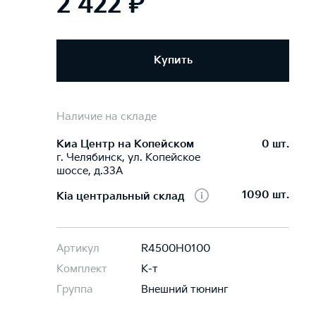
2 422 ₽
Купить
Наличие на складе
Киа Центр на Копейском
0 шт.
г. Челябинск, ул. Копейское
шоссе, д.33А
1090 шт.
Kia центральный склад
Артикул
R4500H0100
Комплект
К-т
Группа
Внешний тюнинг