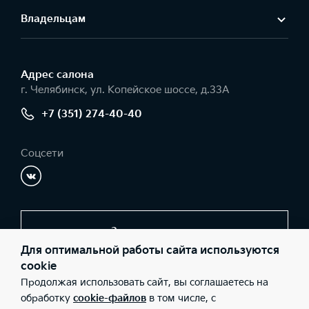
Владельцам
Адрес салонa
г. Челябинск, ул. Копейское шоссе, д.33А
+7 (351) 274-40-40
Соцсети
Заказать звонок
Для оптимальной работы сайта используются
cookie
Продолжая использовать сайт, вы соглашаетесь на
© 2026 Юридические лица ООО «Фрагмент» (Фактический
адрес: г. Челябинск, ул. Копейское шоссе, д.33А; Телефон: +7
обработку
cookie-файлов
в том числе, с
(351) 274-40-40; ИНН: 7449058471; ОГРН: 1067449043320),