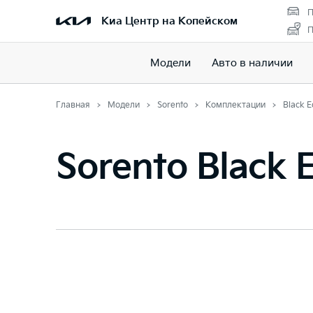
П
Киа Центр на Копейском
П
Модели
Авто в наличии
Главная
Модели
Sorento
Комплектации
Black E
Sorento Black E