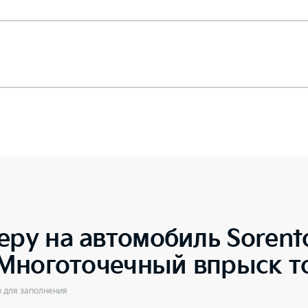
еру на автомобиль
Sorent
5 Многоточечный впрыск т
ы для заполнения