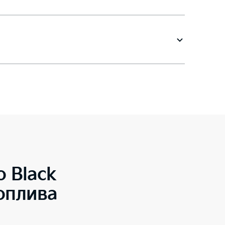
o Black
оплива