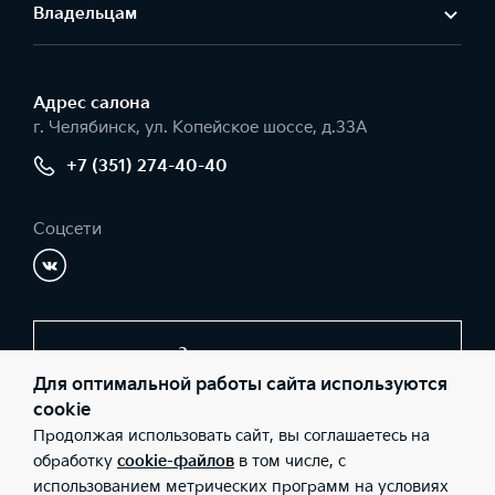
Владельцам
Адрес салонa
г. Челябинск, ул. Копейское шоссе, д.33А
+7 (351) 274-40-40
Соцсети
Заказать звонок
Для оптимальной работы сайта используются
cookie
Продолжая использовать сайт, вы соглашаетесь на
© 2026 Юридические лица ООО «Фрагмент» (Фактический
адрес: г. Челябинск, ул. Копейское шоссе, д.33А; Телефон: +7
обработку
cookie-файлов
в том числе, с
(351) 274-40-40; ИНН: 7449058471; ОГРН: 1067449043320),
использованием метрических программ на условиях
ООО «Киа Россия и СНГ» (Фактический адрес: г.Москва, Валовая