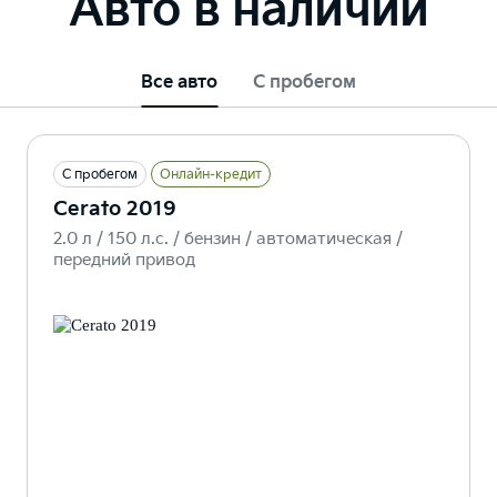
Авто в наличии
Все авто
С пробегом
С пробегом
Онлайн-кредит
Cerato 2019
2.0 л / 150 л.c. / бензин / автоматическая /
передний привод