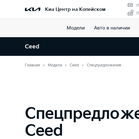
П
Киа Центр на Копейском
П
Модели
Авто в наличии
Ceed
Главная
Модели
Ceed
Спецпредложения
Спецпредлож
Ceed